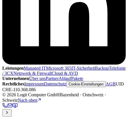
Leistungen
Managed IT
Microsoft 365
IT-Sicherheit
Backup
Telefonie
/ 3CX
Netzwerk & Firewall
Cloud & AVD
Unternehmen
Über uns
Partner
Ablauf
Pakete
Rechtliches
Impressum
Datenschutz
AGB
UID
Cookie-Einstellungen
CHE-110.368.086
©
2026 Logit Computer GmbH
Bazenheid · Ostschweiz ·
Schweiz
Nach oben