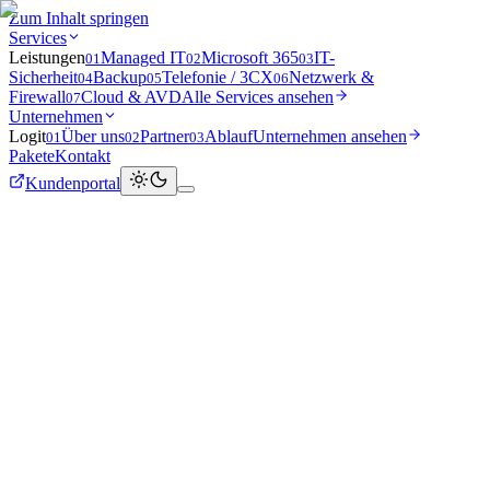
Zum Inhalt springen
Services
Leistungen
Managed IT
Microsoft 365
IT-
01
02
03
Sicherheit
Backup
Telefonie / 3CX
Netzwerk &
04
05
06
Firewall
Cloud & AVD
Alle Services ansehen
07
Unternehmen
Logit
Über uns
Partner
Ablauf
Unternehmen ansehen
0
1
0
2
0
3
Pakete
Kontakt
Kundenportal