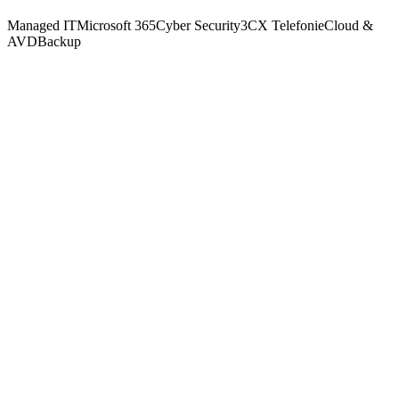
Online & überwacht
Infrastruktur
Managed IT
Microsoft 365
Cyber Security
3CX Telefonie
Cloud &
AVD
Backup
01
02